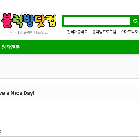
전국매출비교
블럭방프로그램
스마트책자
|
|
전국 1위 블럭방 네트워크
방방프로그램
|
원장전용
e a Nice Day!
호