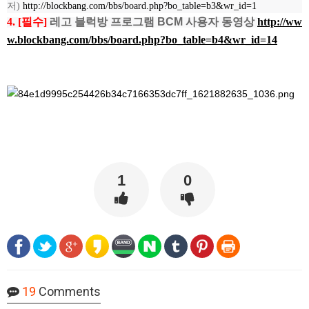
저)
http://blockbang.com/bbs/board.php?bo_table=b3&wr_id=1
4. [필수]
레고 블럭방 프로그램 BCM 사용자 동영상
http://ww
w.blockbang.com/bbs/board.php?bo_table=b4&wr_id=14
1
0
19
Comments