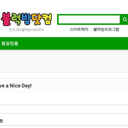
스마트책자
블럭방프로그램
|
전국 1위 블럭방 네트워크
전국매출비교
방방프로그램
|
|
원장전용
e a Nice Day!
호