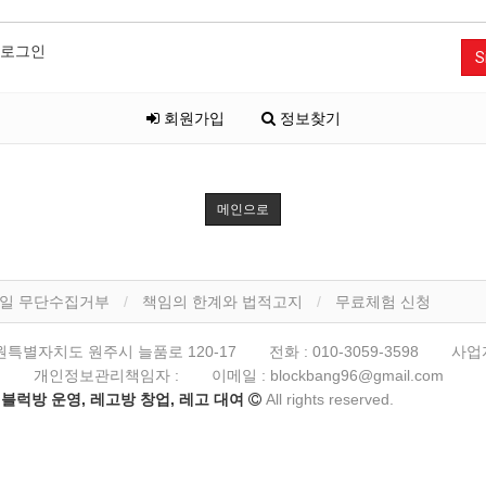
로그인
S
회원가입
정보찾기
메인으로
일 무단수집거부
책임의 한계와 법적고지
무료체험 신청
원특별자치도 원주시 늘품로 120-17
전화 :
010-3059-3598
사업
호
개인정보관리책임자 :
이메일 :
blockbang96@gmail.com
블럭방 운영, 레고방 창업, 레고 대여
All rights reserved.